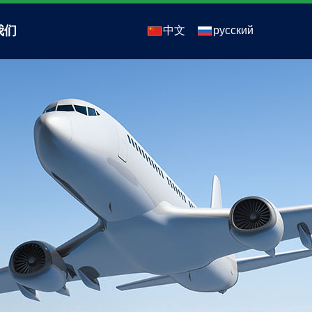
我们
中文
русский